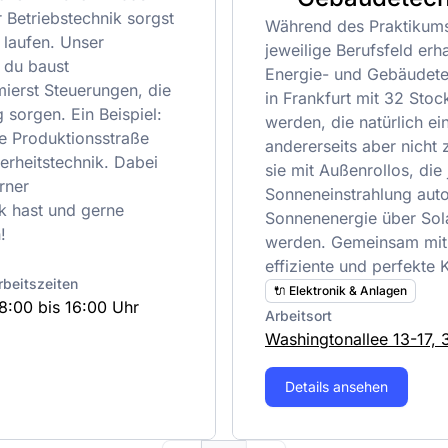
ür Betriebstechnik sorgst
Während des Praktikums 
 laufen. Unser
jeweilige Berufsfeld erha
 du baust
Energie- und Gebäudetec
ierst Steuerungen, die
in Frankfurt mit 32 Stoc
 sorgen. Ein Beispiel:
werden, die natürlich e
ine Produktionsstraße
andererseits aber nicht 
erheitstechnik. Dabei
sie mit Außenrollos, die
rner
Sonneneinstrahlung auto
k hast und gerne
Sonnenenergie über Sola
!
werden. Gemeinsam mit 
effiziente und perfekte 
rbeitszeiten
🔌 Elektronik & Anlagen
8:00 bis 16:00 Uhr
Arbeitsort
Washingtonallee 13-17, 
Details ansehen