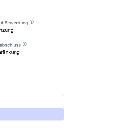
auf Bewerbung
enzung
labschluss
hränkung