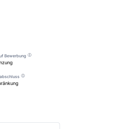
auf Bewerbung
enzung
labschluss
hränkung