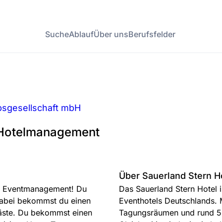
Suche
Ablauf
Über uns
Berufsfelder
ebsgesellschaft mbH
s Hotelmanagement
Über Sauerland Stern H
nd Eventmanagement! Du
Das Sauerland Stern Hotel 
 Dabei bekommst du einen
Eventhotels Deutschlands. 
Gäste. Du bekommst einen
Tagungsräumen und rund 5.0