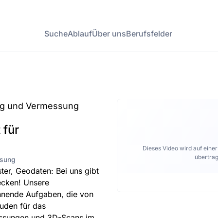
Suche
Ablauf
Über uns
Berufsfelder
ung und Vermessung
 für
Dieses Video wird auf eine
übertrag
ssung
ter, Geodaten: Bei uns gibt
ecken! Unsere
nnende Aufgaben, die von
uden für das
messungen und 3D-Scans im