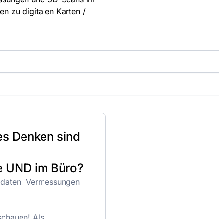
n zu digitalen Karten /
es Denken sind
e UND im Büro?
eodaten, Vermessungen
schauen! Als