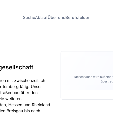
Suche
Ablauf
Über uns
Berufsfelder
esellschaft
Dieses Video wird auf eine
men mit zwischenzeitlich
übertrag
rttemberg tätig. Unser
Straßenbau über den
wie weiteren
den, Hessen und Rheinland-
en Breisgau bis nach