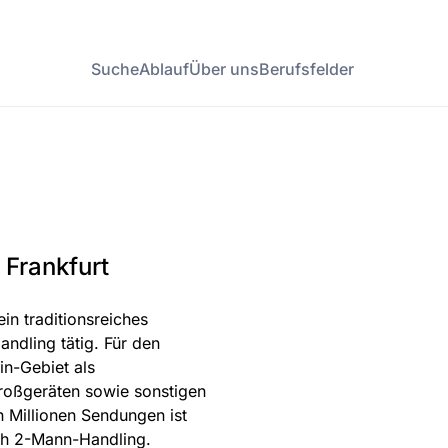
Suche
Ablauf
Über uns
Berufsfelder
 Frankfurt
in traditionsreiches
ndling tätig. Für den
in-Gebiet als
großgeräten sowie sonstigen
n Millionen Sendungen ist
ch 2-Mann-Handling.