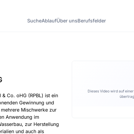
Suche
Ablauf
Über uns
Berufsfelder
G
Dieses Video wird auf eine
 & Co. oHG (RPBL) ist ein
übertrag
honenden Gewinnung und
s mehrere Mischwerke zur
nden Anwendung im
Wasserbau, zur Herstellung
rialien und auch als