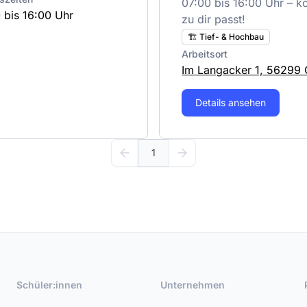
07:00 bis 16:00 Uhr – k
 bis 16:00 Uhr
zu dir passt!
🏗️ Tief- & Hochbau
Arbeitsort
Im Langacker 1, 56299 
Details ansehen
1
Schüler:innen
Unternehmen