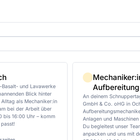
ch
Mechaniker:i
Aufbereitung
l-Basalt- und Lavawerke
annenden Blick hinter
An deinem Schnuppertag
 Alltag als Mechaniker:in
GmbH & Co. oHG in Ocht
m bei der Arbeit über
Aufbereitungsmechaniker
:00 bis 16:00 Uhr – komm
Anlagen und Maschinen u
 passt!
Du begleitest unser Tea
anpacken und uns mit de
szeiten