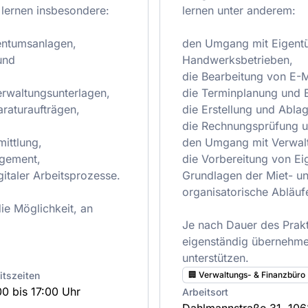
 lernen insbesondere:
lernen unter anderem:
entumsanlagen,
den Umgang mit Eigentü
und
Handwerksbetrieben,
die Bearbeitung von E-M
erwaltungsunterlagen,
die Terminplanung und B
raturaufträgen,
die Erstellung und Abla
die Rechnungsprüfung 
ittlung,
den Umgang mit Verwal
gement,
die Vorbereitung von E
italer Arbeitsprozesse.
Grundlagen der Miet- u
organisatorische Abläuf
e Möglichkeit, an
Je nach Dauer des Prak
eigenständig übernehme
unterstützen.
itszeiten
🏢 Verwaltungs- & Finanzbüro
0 bis 17:00 Uhr
Arbeitsort