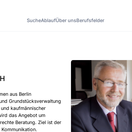
Suche
Ablauf
Über uns
Berufsfelder
bH
men aus Berlin
 und Grundstücksverwaltung
r und kaufmännischer
wird das Angebot um
chte Beratung. Ziel ist der
er Kommunikation.