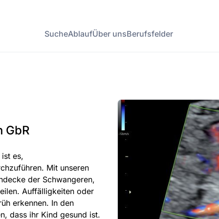
Suche
Ablauf
Über uns
Berufsfelder
n GbR
ist es,
chzuführen. Mit unseren
uchdecke der Schwangeren,
len. Auffälligkeiten oder
rüh erkennen. In den
, dass ihr Kind gesund ist.