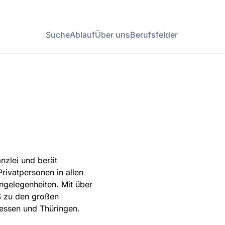
Suche
Ablauf
Über uns
Berufsfelder
nzlei und berät
rivatpersonen in allen
Angelegenheiten. Mit über
S zu den großen
essen und Thüringen.