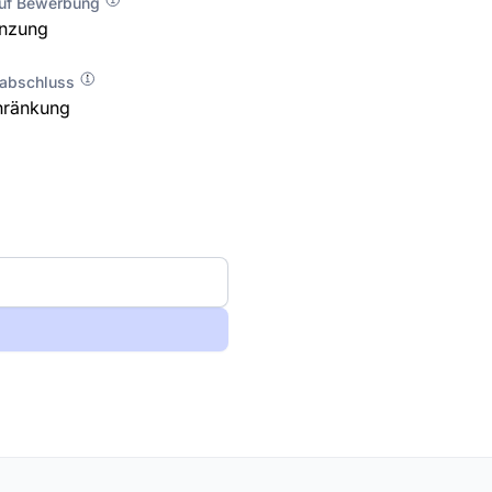
auf Bewerbung
enzung
labschluss
hränkung