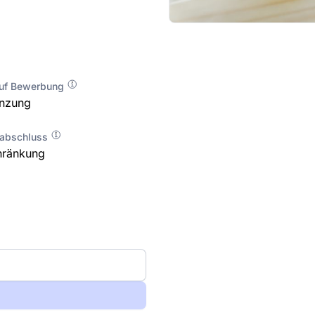
auf Bewerbung
enzung
labschluss
hränkung