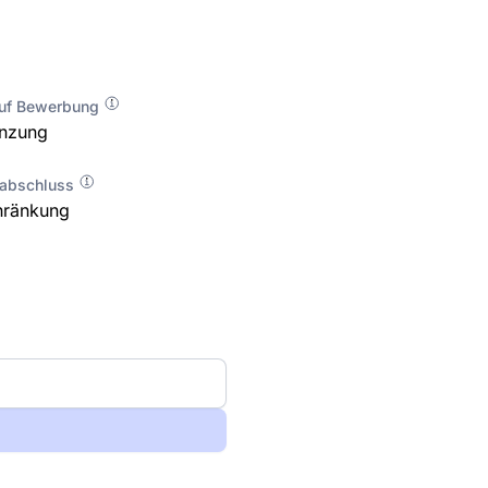
auf Bewerbung
enzung
labschluss
hränkung