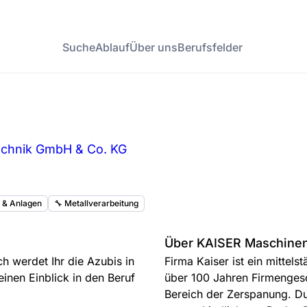
Suche
Ablauf
Über uns
Berufsfelder
chnik GmbH & Co. KG
k & Anlagen
🔧 Metallverarbeitung
Über KAISER Maschinen
 werdet Ihr die Azubis in
Firma Kaiser ist ein mittel
inen Einblick in den Beruf
über 100 Jahren Firmengesc
Bereich der Zerspanung. D