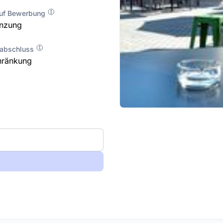
auf Bewerbung
enzung
labschluss
hränkung