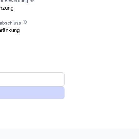
auf Bewerbung
enzung
labschluss
hränkung