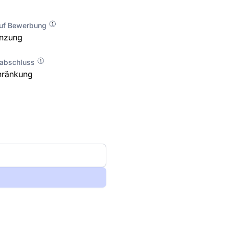
auf Bewerbung
enzung
labschluss
hränkung