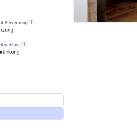
auf Bewerbung
enzung
labschluss
hränkung