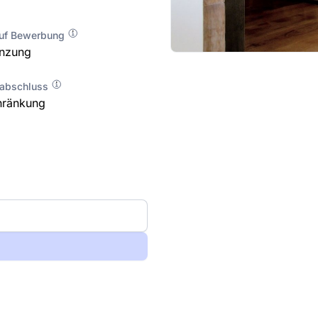
auf Bewerbung
enzung
labschluss
hränkung