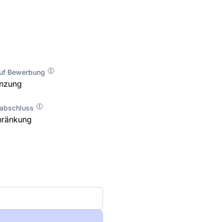
auf Bewerbung
enzung
labschluss
hränkung