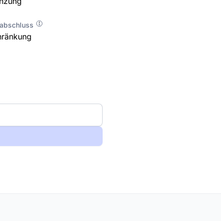
enzung
labschluss
hränkung