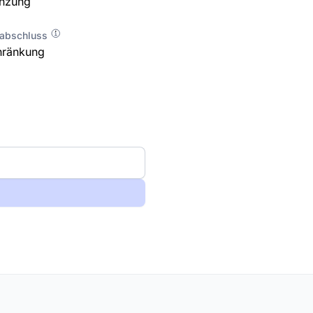
enzung
labschluss
hränkung