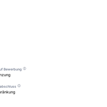
auf Bewerbung
enzung
labschluss
hränkung