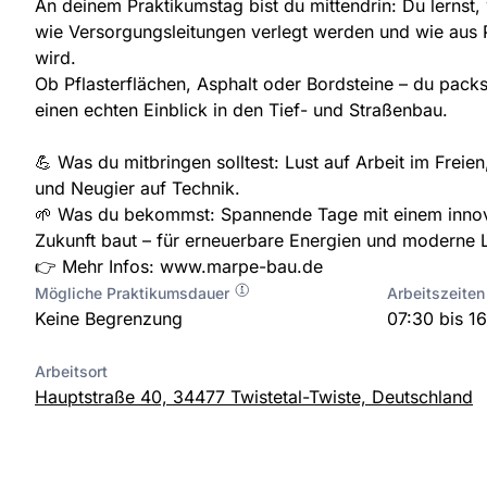
An deinem Praktikumstag bist du mittendrin: Du lernst,
wie Versorgungsleitungen verlegt werden und wie aus P
wird.
Ob Pflasterflächen, Asphalt oder Bordsteine – du pac
einen echten Einblick in den Tief- und Straßenbau.
💪 Was du mitbringen solltest: Lust auf Arbeit im Frei
und Neugier auf Technik.
🌱 Was du bekommst: Spannende Tage mit einem innov
Zukunft baut – für erneuerbare Energien und moderne L
👉 Mehr Infos: www.marpe-bau.de
Mögliche Praktikumsdauer
Arbeitszeiten
Keine Begrenzung
07:30 bis 1
Arbeitsort
Hauptstraße 40, 34477 Twistetal-Twiste, Deutschland