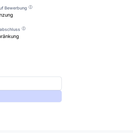
auf Bewerbung
enzung
labschluss
hränkung