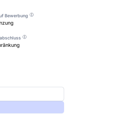
auf Bewerbung
enzung
labschluss
hränkung