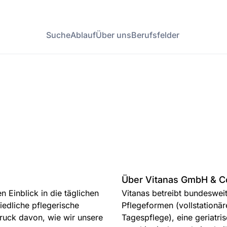
Suche
Ablauf
Über uns
Berufsfelder
Über Vitanas GmbH & C
Einblick in die täglichen
Vitanas betreibt bundeswei
iedliche pflegerische
Pflegeformen (vollstationä
druck davon, wie wir unsere
Tagespflege), eine geriatri