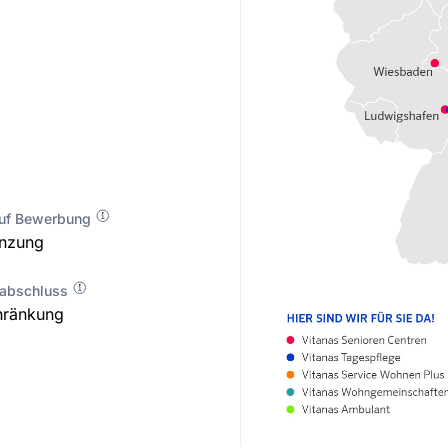
auf Bewerbung
enzung
labschluss
hränkung