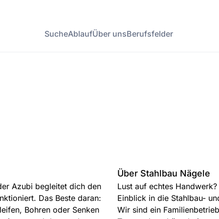
Suche
Ablauf
Über uns
Berufsfelder
Über Stahlbau Nägele
der Azubi begleitet dich den
Lust auf echtes Handwerk?
unktioniert. Das Beste daran:
Einblick in die Stahlbau- u
leifen, Bohren oder Senken
Wir sind ein Familienbetrie