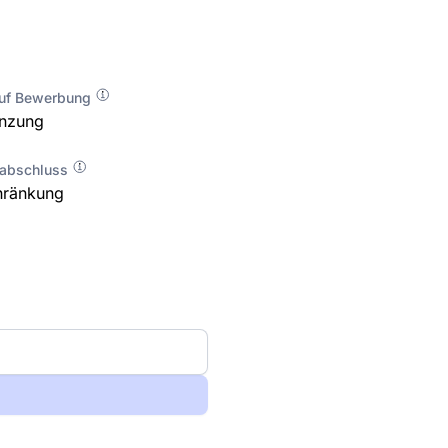
auf Bewerbung
enzung
labschluss
hränkung