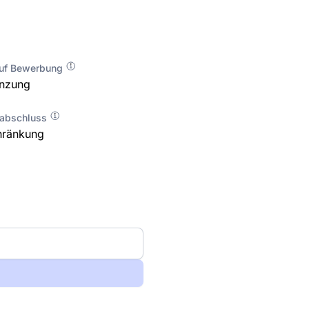
auf Bewerbung
enzung
labschluss
hränkung