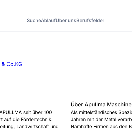
Suche
Ablauf
Über uns
Berufsfelder
H & Co.KG
Über Apullma Maschinen
h APULLMA seit über 100
Als mittelständisches Spez
rt auf die Fördertechnik.
Jahren mit der Metallverarbe
itung, Landwirtschaft und
Namhafte Firmen aus den Br