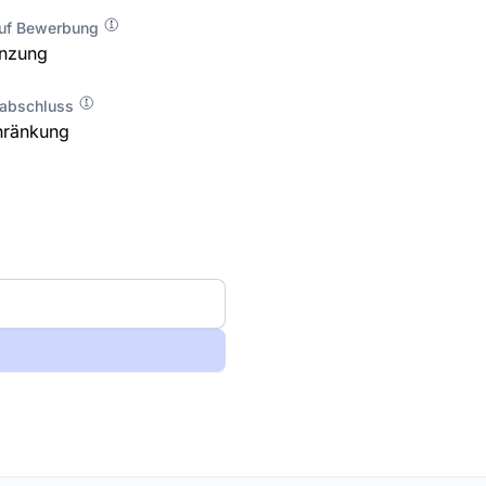
auf Bewerbung
enzung
labschluss
hränkung