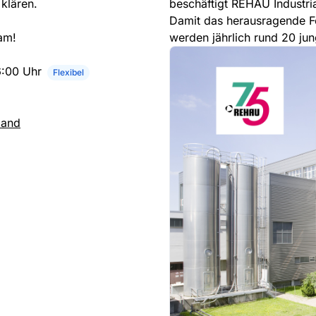
klären.
beschäftigt REHAU Industri
Damit das herausragende 
am!
werden jährlich rund 20 ju
6:00 Uhr
Flexibel
land