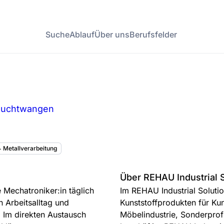
Suche
Ablauf
Über uns
Berufsfelder
Feuchtwangen
 Metallverarbeitung
Über REHAU Industrial 
 Mechatroniker:in täglich
Im REHAU Industrial Soluti
n Arbeitsalltag und
Kunststoffprodukten für Kund
. Im direkten Austausch
Möbelindustrie, Sonderprof