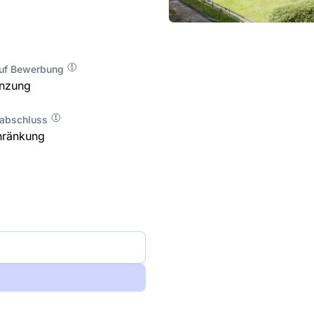
auf Bewerbung
enzung
labschluss
hränkung