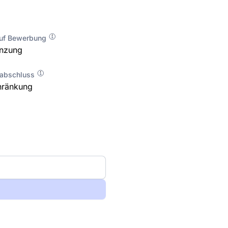
auf Bewerbung
enzung
labschluss
hränkung