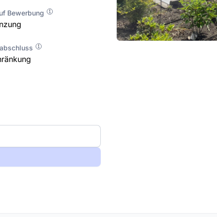
auf Bewerbung
enzung
labschluss
hränkung