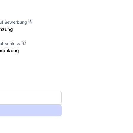
auf Bewerbung
enzung
labschluss
hränkung