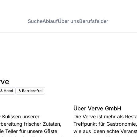
Suche
Ablauf
Über uns
Berufsfelder
rve
 & Hotel
♿️ Barrierefrei
Über Verve GmbH
 Kulissen unserer
Die Verve ist mehr als Rest
bereitung frischer Zutaten,
Treffpunkt für Gastronomie
ie Teller für unsere Gäste
wie aus Ideen echte Verans