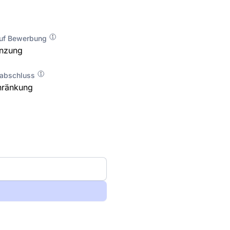
auf Bewerbung
enzung
labschluss
hränkung