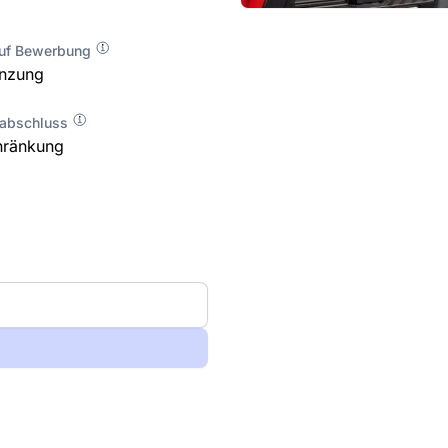
auf Bewerbung
enzung
labschluss
hränkung