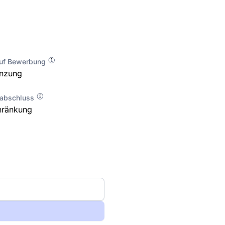
auf Bewerbung
enzung
labschluss
hränkung