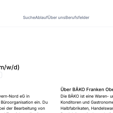
Suche
Ablauf
Über uns
Berufsfelder
m/w/d)
Über BÄKO Franken Ob
yern-Nord eG in
Die BÄKO ist eine Waren- u
r Büroorganisation ein. Du
Konditoren und Gastronome
 bei der Bearbeitung von
Halbfabrikaten, Handelswa