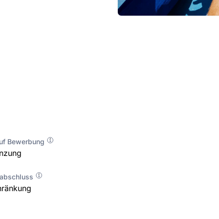
auf Bewerbung
enzung
labschluss
hränkung