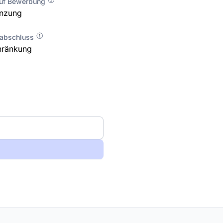
auf Bewerbung
enzung
labschluss
hränkung