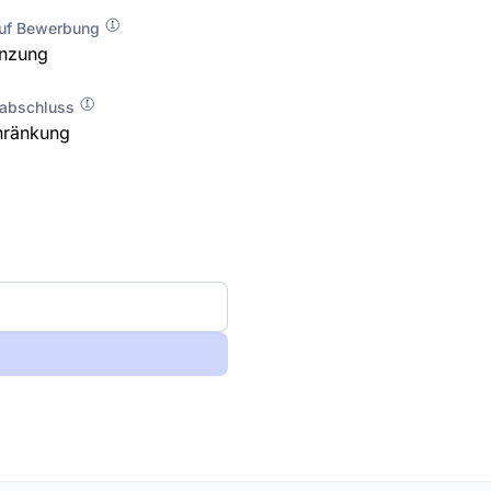
auf Bewerbung
enzung
labschluss
hränkung