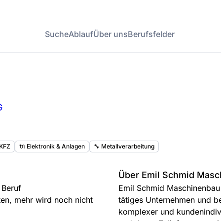
Suche
Ablauf
Über uns
Berufsfelder
G
 KFZ
🔌 Elektronik & Anlagen
🔧 Metallverarbeitung
Über Emil Schmid Masc
 Beruf
Emil Schmid Maschinenbau
ten, mehr wird noch nicht
tätiges Unternehmen und be
komplexer und kundenindivi