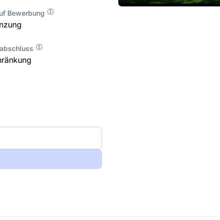
auf Bewerbung
enzung
labschluss
hränkung