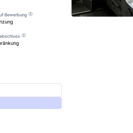
auf Bewerbung
enzung
labschluss
hränkung