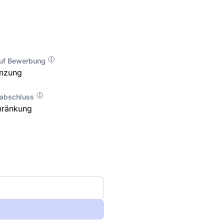
auf Bewerbung
enzung
labschluss
hränkung