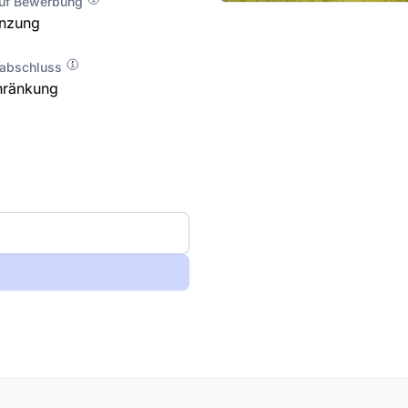
auf Bewerbung
enzung
labschluss
hränkung