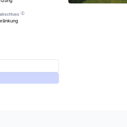
enzung
labschluss
hränkung