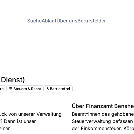
Suche
Ablauf
Über uns
Berufsfelder
 Dienst)
ro
🔢 Steuern & Recht
♿️ Barrierefrei
Über Finanzamt Bensh
ruck von unserer Verwaltung
Beamt*innen des gehobenen 
? Dann ist unser
Steuerverwaltung befassen 
einer
der Einkommensteuer, Körp