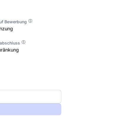
auf Bewerbung
enzung
labschluss
hränkung