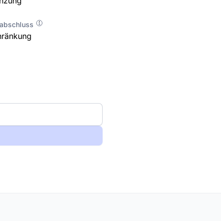
enzung
labschluss
hränkung