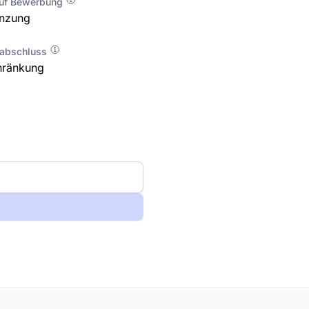
auf Bewerbung
enzung
labschluss
hränkung