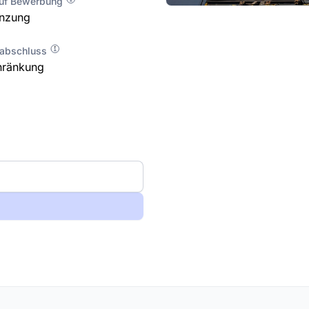
auf Bewerbung
enzung
labschluss
hränkung