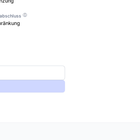
enzung
labschluss
hränkung