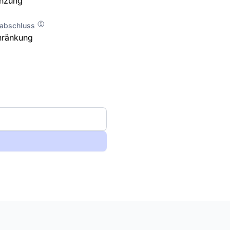
enzung
labschluss
hränkung