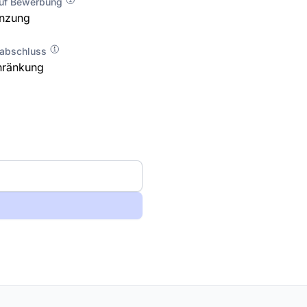
auf Bewerbung
enzung
labschluss
hränkung