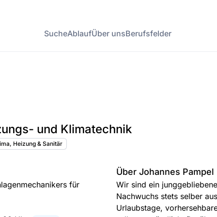
Suche
Ablauf
Über uns
Berufsfelder
zungs- und Klimatechnik
Klima, Heizung & Sanitär
Über Johannes Pampel
nlagenmechanikers für
Wir sind ein junggeblieben
Nachwuchs stets selber aus
Urlaubstage, vorhersehbare 